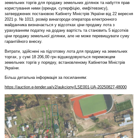
земельних торгів для продажу земельних ділянок та набуття прав
користування ними (оренди, суперфіцію, емфітевзису),
затверджених постановою Кабінету Міністрів України від 22 вересня
2021 р. № 1013, розмір винагороди оператора електронного
майданчика визначається у відсотках ціни продажу лота з
урахуванням податку на додану вартість та становить 5 відсотків
ціни продажу земельної ділянки, але не може перевищувати суму
гарантійного внеску.
Витрати, здійснені на підготовку лота для продажу на земельних
торгах, у сумі 18 206,00 грн відшкодовуються переможцем
земельних торгів у порядку, встановленому Кабінетом Міністрів
України.
Більш детальна інформація за посиланням:
https://auction.e-tender.ua/v2/aukciony/LSE001-UA-20250827-48000