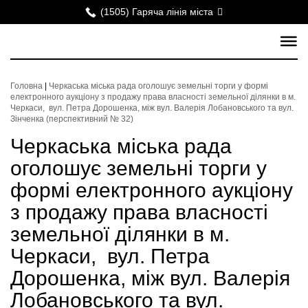
(1505) Гаряча лінія міста
Головна
|
Черкаська міська рада оголошує земельні торги у формі
електронного аукціону з продажу права власності земельної ділянки в м.
Черкаси, вул. Петра Дорошенка, між вул. Валерія Лобановського та вул.
Зінченка (перспективний № 32)
Черкаська міська рада
оголошує земельні торги у
формі електронного аукціону
з продажу права власності
земельної ділянки в м.
Черкаси, вул. Петра
Дорошенка, між вул. Валерія
Лобановського та вул.