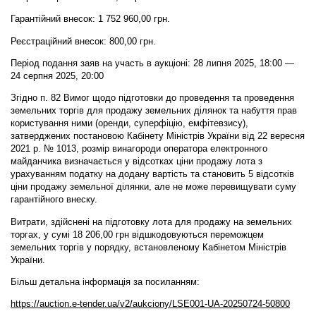
Гарантійний внесок: 1 752 960,00 грн.
Реєстраційний внесок: 800,00 грн.
Період подання заяв на участь в аукціоні: 28 липня 2025, 18:00 —
24 серпня 2025, 20:00
Згідно п. 82 Вимог щодо підготовки до проведення та проведення
земельних торгів для продажу земельних ділянок та набуття прав
користування ними (оренди, суперфіцію, емфітевзису),
затверджених постановою Кабінету Міністрів України від 22 вересня
2021 р. № 1013, розмір винагороди оператора електронного
майданчика визначається у відсотках ціни продажу лота з
урахуванням податку на додану вартість та становить 5 відсотків
ціни продажу земельної ділянки, але не може перевищувати суму
гарантійного внеску.
Витрати, здійснені на підготовку лота для продажу на земельних
торгах, у сумі 18 206,00 грн відшкодовуються переможцем
земельних торгів у порядку, встановленому Кабінетом Міністрів
України.
Більш детальна інформація за посиланням:
https://auction.e-tender.ua/v2/aukciony/LSE001-UA-20250724-50800