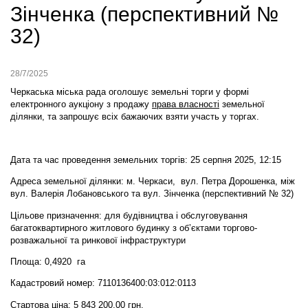
Зінченка (перспективний №
32)
28/7/2025
Черкаська міська рада оголошує земельні торги у формі
електронного аукціону
з продажу
права власності
земельної
ділянки,
та запрошує всіх бажаючих взяти участь у торгах.
Дата та час проведення земельних торгів: 25 серпня 2025, 12:15
Адреса земельної ділянки: м. Черкаси, вул. Петра Дорошенка, між
вул. Валерія Лобановського та вул. Зінченка (перспективний № 32)
Цільове призначення: для будівництва і обслуговування
багатоквартирного житлового будинку з об’єктами торгово-
розважальної та ринкової інфраструктури
Площа: 0,4920 га
Кадастровий номер: 7110136400:03:012:0113
Стартова ціна: 5 843 200,00 грн.