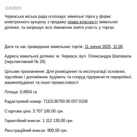
11/6/2025
Черкаська міська рада оголошує земельні торги у формі
електронного аукціону
з продажу
права власності
земельної
ділянки,
та запрошує всіх бажаючих взяти участь у торгах.
Дата та час проведення земельних торгів:
11 липня 2025, 11:00
Адреса земельної ділянки: м. Черкаси, вул. Олександра Шаповала
(перспективний № 20)
Цільове призначення: Для розміщення та експлуатації основних,
підсобних і допоміжних будівель та споруд підприємств переробної,
машинобудівної та іншої промисловості
Площа: 0,8854 га
Кадастровий номер: 7110136700:05:037:0158
Стартова ціна: 3 707 100,00 грн.
Гарантійний внесок: 1 112 130,00 грн.
Реєстраційний внесок: 800,00 грн.