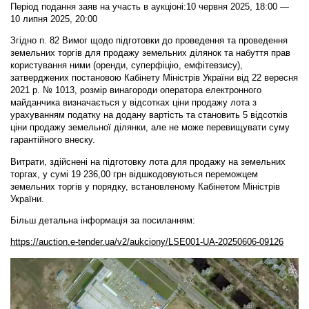
Період подання заяв на участь в аукціоні:10 червня 2025, 18:00 —
10 липня 2025, 20:00
Згідно п. 82 Вимог щодо підготовки до проведення та проведення
земельних торгів для продажу земельних ділянок та набуття прав
користування ними (оренди, суперфіцію, емфітевзису),
затверджених постановою Кабінету Міністрів України від 22 вересня
2021 р. № 1013, розмір винагороди оператора електронного
майданчика визначається у відсотках ціни продажу лота з
урахуванням податку на додану вартість та становить 5 відсотків
ціни продажу земельної ділянки, але не може перевищувати суму
гарантійного внеску.
Витрати, здійснені на підготовку лота для продажу на земельних
торгах, у сумі 19 236,00 грн відшкодовуються переможцем
земельних торгів у порядку, встановленому Кабінетом Міністрів
України.
Більш детальна інформація за посиланням:
https://auction.e-tender.ua/v2/aukciony/LSE001-UA-20250606-09126