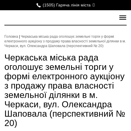
(1505) Гаряча лінія міста
Головна
|
Черкаська міська рада оголошує земельні торги у формі
електронного аукціону з продажу права власності земельної ділянки в м.
Черкаси, вул. Олександра Шаповала (перспективний № 20)
Черкаська міська рада
оголошує земельні торги у
формі електронного аукціону
з продажу права власності
земельної ділянки в м.
Черкаси, вул. Олександра
Шаповала (перспективний №
20)