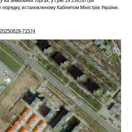
у на земельних торгах, у сумі 19 236,00 грн
порядку, встановленому Кабінетом Міністрів України.
A-20250829-71574