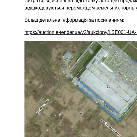
Витрати, здійснені на підготовку лота для продаж
відшкодовуються переможцем земельних торгів у 
Більш детальна інформація за посиланням:
https://auction.e-tender.ua/v2/aukciony/LSE001-U