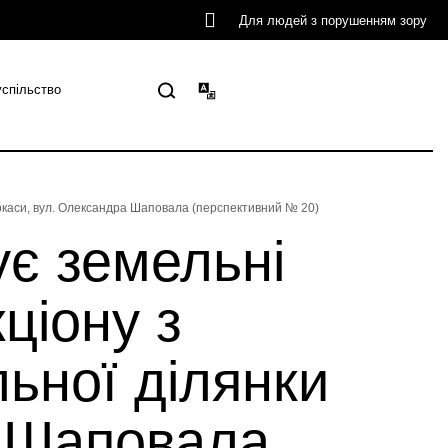
Для людей з порушенням зору
успільство
еркаси, вул. Олександра Шаповала (перспективний № 20)
ує земельні
ціону з
ьної ділянки
а Шаповала