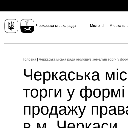
Черкаська міська рада
Місто
Міська вл
Головна
|
Черкаська міська рада оголошує земельні торги у фор
Черкаська міс
торги у формі
продажу права
в м. Черкаси