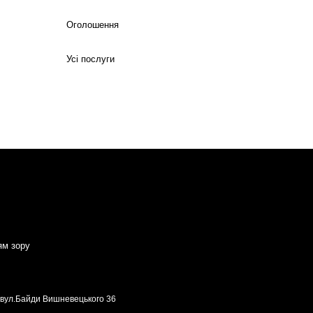
Оголошення
Усі послуги
ям зору
, вул.Байди Вишневецького 36