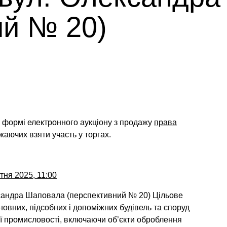
ий № 20)
у формі електронного аукціону
з продажу
права
жаючих взяти участь у торгах.
тня 2025, 11:00
ександра Шаповала (перспективний № 20) Цільове
овних, підсобних і допоміжних будівель та споруд
ї промисловості, включаючи об’єкти оброблення