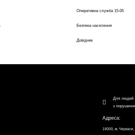
Оперативна служба 15-05
Безпека населення
й
Довідник
Для людей
з порушенн
Адреса:
18000, м. Черкаси