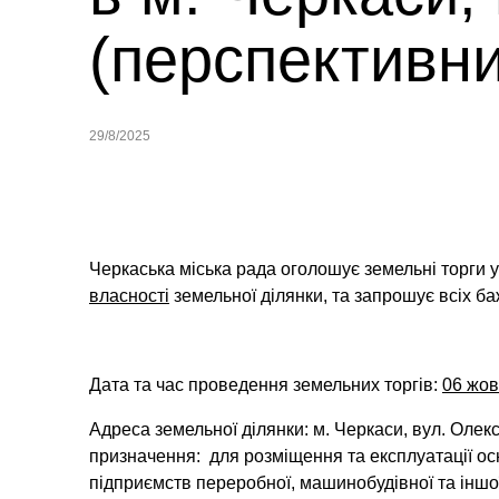
(перспективн
29/8/2025
Черкаська міська рада оголошує земельні торги 
власності
земельної ділянки,
та запрошує всіх ба
Дата та час проведення земельних торгів:
06 жов
Адреса земельної ділянки: м. Черкаси, вул. Ол
призначення: для розміщення та експлуатації осн
підприємств переробної, машинобудівної та іншо