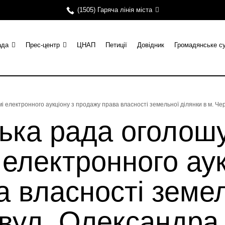
(1505) Гаряча лінія міста
ада
Прес-центр
ЦНАП
Петиції
Довідник
Громадянське с
мі електронного аукціону з продажу права власності земельної ділянки в м. Ч
ька рада оголош
 електронного аук
 власності земел
, вул. Олександр