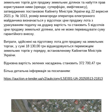
земельних торгів для продажу земельних ділянок та набуття прав
користування ними (оренди, суперфіцію, емфітевзису),
затверджених постановою Кабінету Міністрів України від 22 вересня
2021 р. № 1013, розмір винагороди оператора електронного
майданчика визначається у відсотках ціни продажу лота з
урахуванням податку на додану вартість та становить 5 відсотків
ціни продажу земельної ділянки, але не може перевищувати суму
гарантійного внеску.
Витрати, здійснені на підготовку лота для продажу на земельних
торгах, у сумі 18 130,00 грн відшкодовуються переможцем
земельних торгів у порядку, встановленому Кабінетом Міністрів
України.
Відновна вартість зелених насаджень становить 372 700,47 грн
Більш детальна інформація за посиланням:
https://auction.e-tender.ua/v2/aukciony/LSE001-UA-20250513-21813