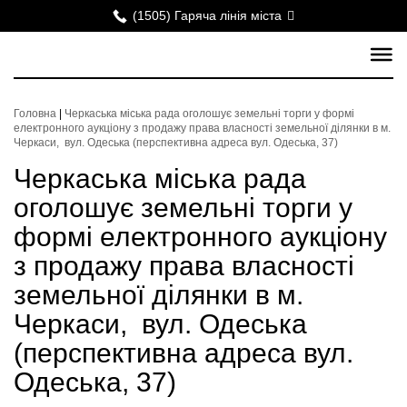
(1505) Гаряча лінія міста
Головна
|
Черкаська міська рада оголошує земельні торги у формі
електронного аукціону з продажу права власності земельної ділянки в м.
Черкаси, вул. Одеська (перспективна адреса вул. Одеська, 37)
Черкаська міська рада
оголошує земельні торги у
формі електронного аукціону
з продажу права власності
земельної ділянки в м.
Черкаси, вул. Одеська
(перспективна адреса вул.
Одеська, 37)