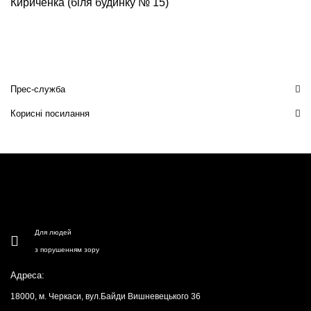
Кириченка (біля будинку № 15)
Прес-служба
Корисні посилання
Для людей
з порушенням зору
Адреса:
18000, м. Черкаси, вул.Байди Вишневецького 36