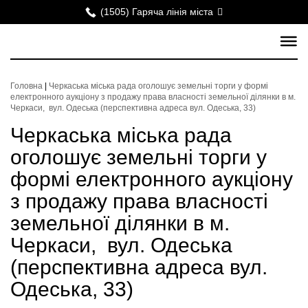
(1505) Гаряча лінія міста
Головна
|
Черкаська міська рада оголошує земельні торги у формі
електронного аукціону з продажу права власності земельної ділянки в м.
Черкаси, вул. Одеська (перспективна адреса вул. Одеська, 33)
Черкаська міська рада
оголошує земельні торги у
формі електронного аукціону
з продажу права власності
земельної ділянки в м.
Черкаси, вул. Одеська
(перспективна адреса вул.
Одеська, 33)