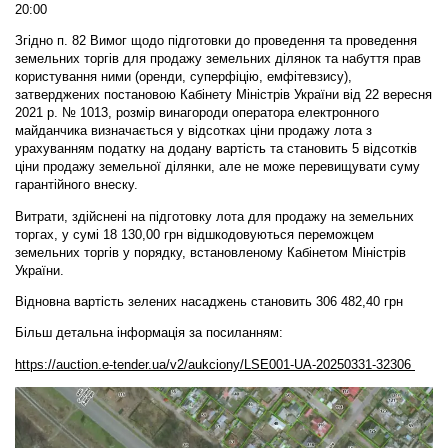
20:00
Згідно п. 82 Вимог щодо підготовки до проведення та проведення
земельних торгів для продажу земельних ділянок та набуття прав
користування ними (оренди, суперфіцію, емфітевзису),
затверджених постановою Кабінету Міністрів України від 22 вересня
2021 р. № 1013, розмір винагороди оператора електронного
майданчика визначається у відсотках ціни продажу лота з
урахуванням податку на додану вартість та становить 5 відсотків
ціни продажу земельної ділянки, але не може перевищувати суму
гарантійного внеску.
Витрати, здійснені на підготовку лота для продажу на земельних
торгах, у сумі 18 130,00 грн відшкодовуються переможцем
земельних торгів у порядку, встановленому Кабінетом Міністрів
України.
Відновна вартість зелених насаджень становить 306 482,40 грн
Більш детальна інформація за посиланням:
https://auction.e-tender.ua/v2/aukciony/LSE001-UA-20250331-32306