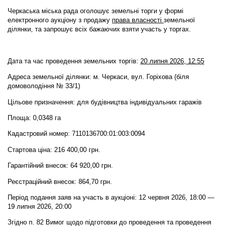
Черкаська міська рада оголошує земельні торги у формі
електронного аукціону
з продажу
права власності
земельної
ділянки,
та запрошує всіх бажаючих взяти участь у торгах.
Дата та час проведення земельних торгів:
20 липня 2026, 12:55
Адреса земельної ділянки: м. Черкаси, вул. Горіхова (біля
домоволодіння № 33/1)
Цільове призначення: для будівництва індивідуальних гаражів
Площа: 0,0348 га
Кадастровий номер: 7110136700:01:003:0094
Стартова ціна: 216 400,00 грн.
Гарантійний внесок: 64 920,00 грн.
Реєстраційний внесок: 864,70 грн.
Період подання заяв на участь в аукціоні: 12 червня 2026, 18:00 —
19 липня 2026, 20:00
Згідно п. 82 Вимог щодо підготовки до проведення та проведення