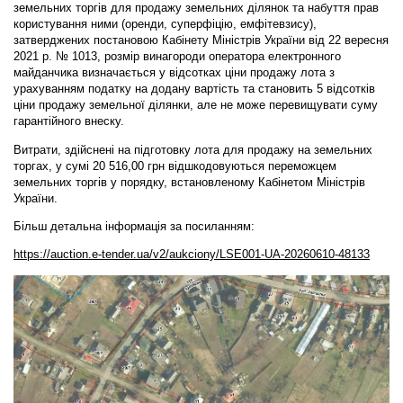
земельних торгів для продажу земельних ділянок та набуття прав
користування ними (оренди, суперфіцію, емфітевзису),
затверджених постановою Кабінету Міністрів України від 22 вересня
2021 р. № 1013, розмір винагороди оператора електронного
майданчика визначається у відсотках ціни продажу лота з
урахуванням податку на додану вартість та становить 5 відсотків
ціни продажу земельної ділянки, але не може перевищувати суму
гарантійного внеску.
Витрати, здійснені на підготовку лота для продажу на земельних
торгах, у сумі 20 516,00 грн відшкодовуються переможцем
земельних торгів у порядку, встановленому Кабінетом Міністрів
України.
Більш детальна інформація за посиланням:
https://auction.e-tender.ua/v2/aukciony/LSE001-UA-20260610-48133