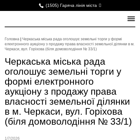
(1505) Гаряча лінія міста
Головна
|
Черкаська міська рада оголошує земельні торги у формі
електронного аукціону з продажу права власності земельної ділянки в м.
Черкаси, вул. Горіхова (біля домоволодіння № 33/1)
Черкаська міська рада
оголошує земельні торги у
формі електронного
аукціону з продажу права
власності земельної ділянки
в м. Черкаси, вул. Горіхова
(біля домоволодіння № 33/1)
1/7/2026