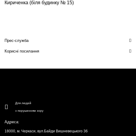
Кириченка (біля будинку № 15)
Прес-служба
Корисні посилання
Для людей
з порушенням зору
Адреса:
18000, м. Черкаси, вул.Байди Вишневецького 36