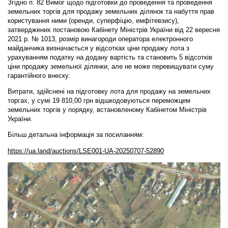
Згідно п. 82 Вимог щодо підготовки до проведення та проведення
земельних торгів для продажу земельних ділянок та набуття прав
користування ними (оренди, суперфіцію, емфітевзису),
затверджених постановою Кабінету Міністрів України від 22 вересня
2021 р. № 1013, розмір винагороди оператора електронного
майданчика визначається у відсотках ціни продажу лота з
урахуванням податку на додану вартість та становить 5 відсотків
ціни продажу земельної ділянки, але не може перевищувати суму
гарантійного внеску.
Витрати, здійснені на підготовку лота для продажу на земельних
торгах, у сумі 19 810,00 грн відшкодовуються переможцем
земельних торгів у порядку, встановленому Кабінетом Міністрів
України.
Більш детальна інформація за посиланням:
https://ua.land/auctions/LSE001-UA-20250707-52890