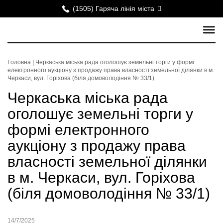
(1505) Гаряча лінія міста
Головна
|
Черкаська міська рада оголошує земельні торги у формі
електронного аукціону з продажу права власності земельної ділянки в м.
Черкаси, вул. Горіхова (біля домоволодіння № 33/1)
Черкаська міська рада
оголошує земельні торги у
формі електронного
аукціону з продажу права
власності земельної ділянки
в м. Черкаси, вул. Горіхова
(біля домоволодіння № 33/1)
14/7/2025