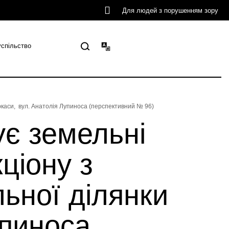
Для людей з порушенням зору
успільство
еркаси, вул. Анатолія Лупиноса (перспективний № 96)
ує земельні
ціону з
ьної ділянки
упиноса