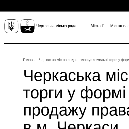
Черкаська міська рада
Місто
Міська вл
Головна
|
Черкаська міська рада оголошує земельні торги у форм
Черкаська міс
торги у формі
продажу права
в м. Черкаси,