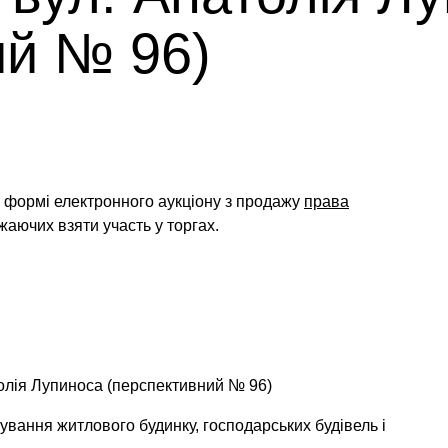
ий № 96)
у формі електронного аукціону
з продажу
права
жаючих взяти участь у торгах.
толія Лупиноса (перспективний № 96)
ування житлового будинку, господарських будівель і