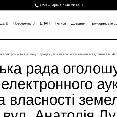
(1505) Гаряча лінія міста
ада
Прес-центр
ЦНАП
Петиції
Довідник
Громадянське с
і електронного аукціону з продажу права власності земельної ділянки в м. Ч
ька рада оголош
 електронного аук
 власності земел
 вул. Анатолія Л