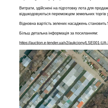
Витрати, здійснені на підготовку лота для продаж
відшкодовуються переможцем земельних торгів у 
Відновна вартість зелених насаджень становить 
Більш детальна інформація за посиланням:
https://auction.e-tender.ua/v2/aukciony/LSE001-U