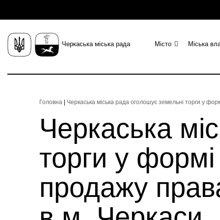
Черкаська міська рада
Місто
Міська вл
Головна
|
Черкаська міська рада оголошує земельні торги у форм
Черкаська міс
торги у формі
продажу права
в м. Черкаси,