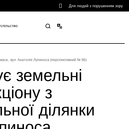
Для людей з порушенням зору
успільство
еркаси, вул. Анатолія Лупиноса (перспективний № 96)
ує земельні
ціону з
ьної ділянки
упиноса