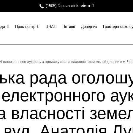
(1505) Гаряча лінія міста
ада
Прес-центр
ЦНАП
Петиції
Довідник
Громадянське с
і електронного аукціону з продажу права власності земельної ділянки в м. Ч
ька рада оголош
 електронного аук
 власності земел
 вул. Анатолія Л