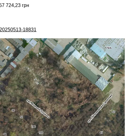
57 724,23 грн
A-20250513-18831