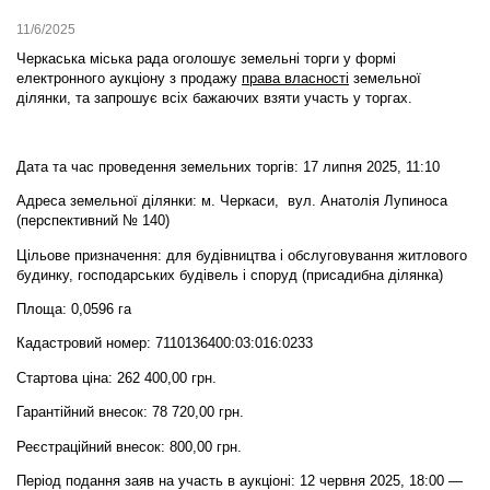
11/6/2025
Черкаська міська рада оголошує земельні торги у формі
електронного аукціону
з продажу
права власності
земельної
ділянки,
та запрошує всіх бажаючих взяти участь у торгах.
Дата та час проведення земельних торгів: 17 липня 2025, 11:10
Адреса земельної ділянки: м. Черкаси, вул. Анатолія Лупиноса
(перспективний № 140)
Цільове призначення: для будівництва і обслуговування житлового
будинку, господарських будівель і споруд (присадибна ділянка)
Площа: 0,0596 га
Кадастровий номер: 7110136400:03:016:0233
Стартова ціна: 262 400,00 грн.
Гарантійний внесок: 78 720,00 грн.
Реєстраційний внесок: 800,00 грн.
Період подання заяв на участь в аукціоні: 12 червня 2025, 18:00 —