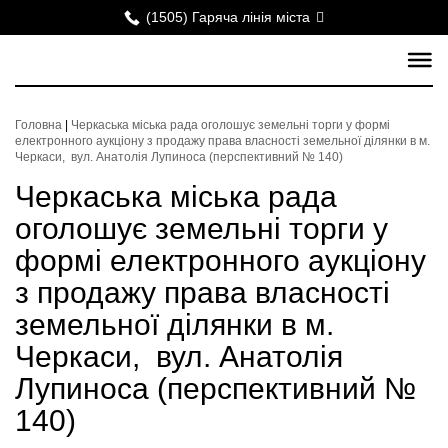
(1505) Гаряча лінія міста
Головна
|
Черкаська міська рада оголошує земельні торги у формі
електронного аукціону з продажу права власності земельної ділянки в м.
Черкаси, вул. Анатолія Лупиноса (перспективний № 140)
Черкаська міська рада
оголошує земельні торги у
формі електронного аукціону
з продажу права власності
земельної ділянки в м.
Черкаси, вул. Анатолія
Лупиноса (перспективний №
140)