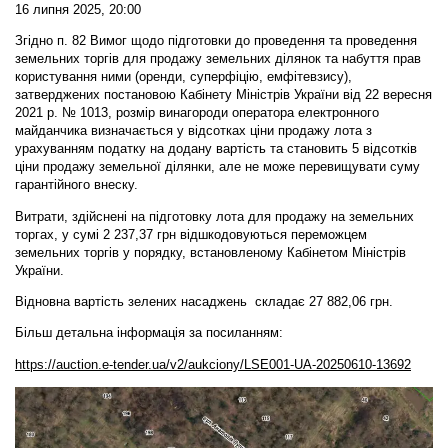
16 липня 2025, 20:00
Згідно п. 82 Вимог щодо підготовки до проведення та проведення
земельних торгів для продажу земельних ділянок та набуття прав
користування ними (оренди, суперфіцію, емфітевзису),
затверджених постановою Кабінету Міністрів України від 22 вересня
2021 р. № 1013, розмір винагороди оператора електронного
майданчика визначається у відсотках ціни продажу лота з
урахуванням податку на додану вартість та становить 5 відсотків
ціни продажу земельної ділянки, але не може перевищувати суму
гарантійного внеску.
Витрати, здійснені на підготовку лота для продажу на земельних
торгах, у сумі 2 237,37 грн відшкодовуються переможцем
земельних торгів у порядку, встановленому Кабінетом Міністрів
України.
Відновна вартість зелених насаджень складає 27 882,06 грн.
Більш детальна інформація за посиланням:
https://auction.e-tender.ua/v2/aukciony/LSE001-UA-20250610-13692