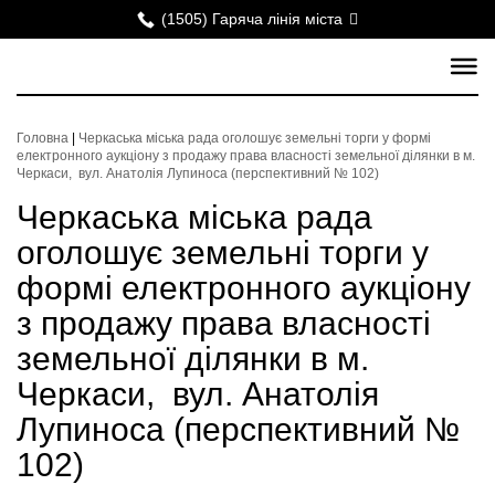
(1505) Гаряча лінія міста
Головна
|
Черкаська міська рада оголошує земельні торги у формі
електронного аукціону з продажу права власності земельної ділянки в м.
Черкаси, вул. Анатолія Лупиноса (перспективний № 102)
Черкаська міська рада
оголошує земельні торги у
формі електронного аукціону
з продажу права власності
земельної ділянки в м.
Черкаси, вул. Анатолія
Лупиноса (перспективний №
102)