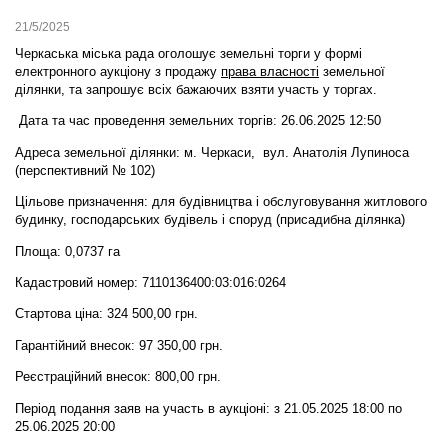
21/5/2025
Черкаська міська рада оголошує земельні торги у формі
електронного аукціону
з продажу
права власності
земельної
ділянки,
та запрошує всіх бажаючих взяти участь у торгах.
Дата та час проведення земельних торгів: 26.06.2025 12:50
Адреса земельної ділянки: м. Черкаси, вул. Анатолія Лупиноса
(перспективний № 102)
Цільове призначення: для будівництва і обслуговування житлового
будинку, господарських будівель і споруд (присадибна ділянка)
Площа: 0,0737 га
Кадастровий номер: 7110136400:03:016:0264
Стартова ціна: 324 500,00 грн.
Гарантійний внесок: 97 350,00 грн.
Реєстраційний внесок: 800,00 грн.
Період подання заяв на участь в аукціоні: з 21.05.2025 18:00 по
25.06.2025 20:00