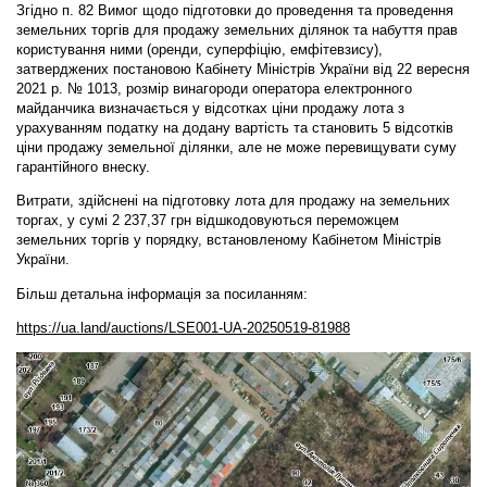
Згідно п. 82 Вимог щодо підготовки до проведення та проведення
земельних торгів для продажу земельних ділянок та набуття прав
користування ними (оренди, суперфіцію, емфітевзису),
затверджених постановою Кабінету Міністрів України від 22 вересня
2021 р. № 1013, розмір винагороди оператора електронного
майданчика визначається у відсотках ціни продажу лота з
урахуванням податку на додану вартість та становить 5 відсотків
ціни продажу земельної ділянки, але не може перевищувати суму
гарантійного внеску.
Витрати, здійснені на підготовку лота для продажу на земельних
торгах, у сумі 2 237,37 грн відшкодовуються переможцем
земельних торгів у порядку, встановленому Кабінетом Міністрів
України.
Більш детальна інформація за посиланням:
https://ua.land/auctions/LSE001-UA-20250519-81988