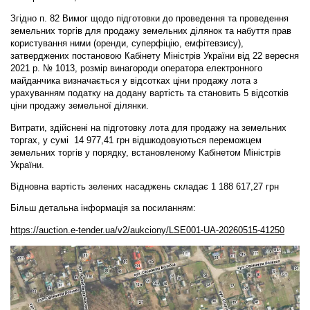
Згідно п. 82 Вимог щодо підготовки до проведення та проведення
земельних торгів для продажу земельних ділянок та набуття прав
користування ними (оренди, суперфіцію, емфітевзису),
затверджених постановою Кабінету Міністрів України від 22 вересня
2021 р. № 1013, розмір винагороди оператора електронного
майданчика визначається у відсотках ціни продажу лота з
урахуванням податку на додану вартість та становить 5 відсотків
ціни продажу земельної ділянки.
Витрати, здійснені на підготовку лота для продажу на земельних
торгах, у сумі 14 977,41 грн відшкодовуються переможцем
земельних торгів у порядку, встановленому Кабінетом Міністрів
України.
Відновна вартість зелених насаджень складає 1 188 617,27 грн
Більш детальна інформація за посиланням:
https://auction.e-tender.ua/v2/aukciony/LSE001-UA-20260515-41250