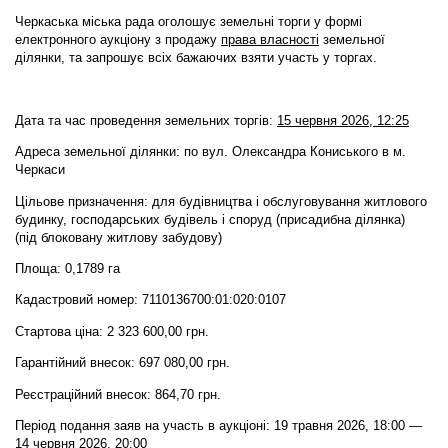
Черкаська міська рада оголошує земельні торги у формі
електронного аукціону
з продажу
права власності
земельної
ділянки,
та запрошує всіх бажаючих взяти участь у торгах.
Дата та час проведення земельних торгів:
15 червня 2026, 12:25
Адреса земельної ділянки: по вул. Олександра Кониського в м.
Черкаси
Цільове призначення: для будівництва і обслуговування житлового
будинку, господарських будівель і споруд (присадибна ділянка)
(під блоковану житлову забудову)
Площа: 0,1789 га
Кадастровий номер: 7110136700:01:020:0107
Стартова ціна: 2 323 600,00 грн.
Гарантійний внесок: 697 080,00 грн.
Реєстраційний внесок: 864,70 грн.
Період подання заяв на участь в аукціоні: 19 травня 2026, 18:00 —
14 червня 2026, 20:00