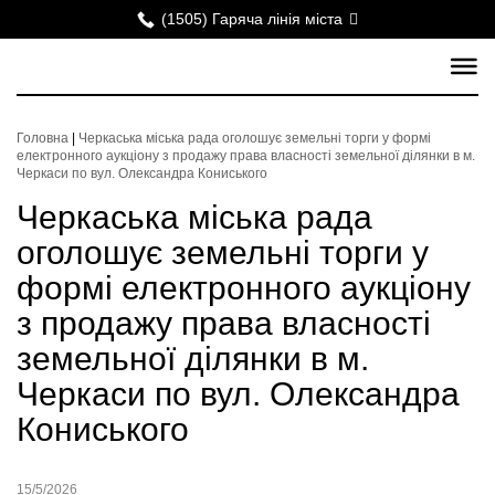
(1505) Гаряча лінія міста
Головна
|
Черкаська міська рада оголошує земельні торги у формі
електронного аукціону з продажу права власності земельної ділянки в м.
Черкаси по вул. Олександра Кониського
Черкаська міська рада
оголошує земельні торги у
формі електронного аукціону
з продажу права власності
земельної ділянки в м.
Черкаси по вул. Олександра
Кониського
15/5/2026