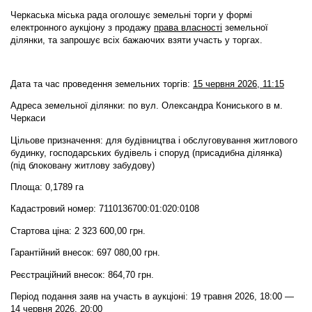
Черкаська міська рада оголошує земельні торги у формі
електронного аукціону
з продажу
права власності
земельної
ділянки,
та запрошує всіх бажаючих взяти участь у торгах.
Дата та час проведення земельних торгів:
15 червня 2026, 11:15
Адреса земельної ділянки: по вул. Олександра Кониського в м.
Черкаси
Цільове призначення: для будівництва і обслуговування житлового
будинку, господарських будівель і споруд (присадибна ділянка)
(під блоковану житлову забудову)
Площа: 0,1789 га
Кадастровий номер: 7110136700:01:020:0108
Стартова ціна: 2 323 600,00 грн.
Гарантійний внесок: 697 080,00 грн.
Реєстраційний внесок: 864,70 грн.
Період подання заяв на участь в аукціоні: 19 травня 2026, 18:00 —
14 червня 2026, 20:00