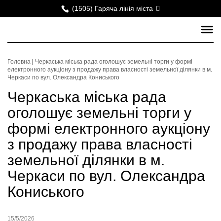
(1505) Гаряча лінія міста
Головна
|
Черкаська міська рада оголошує земельні торги у формі
електронного аукціону з продажу права власності земельної ділянки в м.
Черкаси по вул. Олександра Кониського
Черкаська міська рада
оголошує земельні торги у
формі електронного аукціону
з продажу права власності
земельної ділянки в м.
Черкаси по вул. Олександра
Кониського
15/5/2026