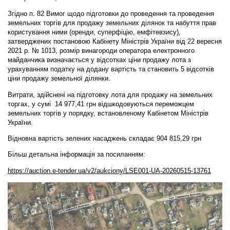
Згідно п. 82 Вимог щодо підготовки до проведення та проведення
земельних торгів для продажу земельних ділянок та набуття прав
користування ними (оренди, суперфіцію, емфітевзису),
затверджених постановою Кабінету Міністрів України від 22 вересня
2021 р. № 1013, розмір винагороди оператора електронного
майданчика визначається у відсотках ціни продажу лота з
урахуванням податку на додану вартість та становить 5 відсотків
ціни продажу земельної ділянки.
Витрати, здійснені на підготовку лота для продажу на земельних
торгах, у сумі 14 977,41 грн відшкодовуються переможцем
земельних торгів у порядку, встановленому Кабінетом Міністрів
України.
Відновна вартість зелених насаджень складає 904 815,29 грн
Більш детальна інформація за посиланням:
https://auction.e-tender.ua/v2/aukciony/LSE001-UA-20260515-13761