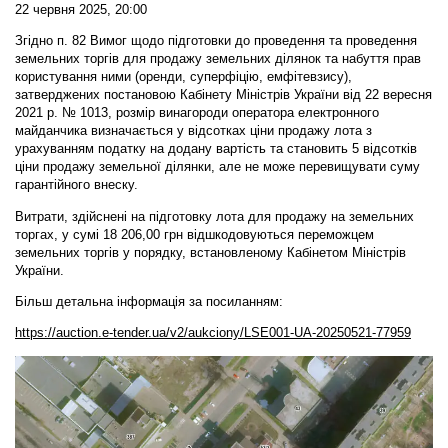
22 червня 2025, 20:00
Згідно п. 82 Вимог щодо підготовки до проведення та проведення
земельних торгів для продажу земельних ділянок та набуття прав
користування ними (оренди, суперфіцію, емфітевзису),
затверджених постановою Кабінету Міністрів України від 22 вересня
2021 р. № 1013, розмір винагороди оператора електронного
майданчика визначається у відсотках ціни продажу лота з
урахуванням податку на додану вартість та становить 5 відсотків
ціни продажу земельної ділянки, але не може перевищувати суму
гарантійного внеску.
Витрати, здійснені на підготовку лота для продажу на земельних
торгах, у сумі 18 206,00 грн відшкодовуються переможцем
земельних торгів у порядку, встановленому Кабінетом Міністрів
України.
Більш детальна інформація за посиланням:
https://auction.e-tender.ua/v2/aukciony/LSE001-UA-20250521-77959