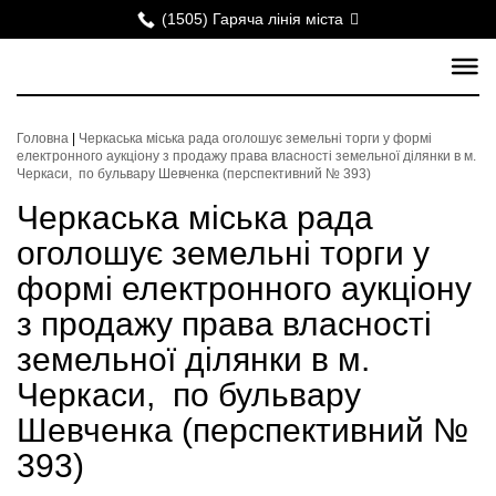
(1505) Гаряча лінія міста
Головна
|
Черкаська міська рада оголошує земельні торги у формі
електронного аукціону з продажу права власності земельної ділянки в м.
Черкаси, по бульвару Шевченка (перспективний № 393)
Черкаська міська рада
оголошує земельні торги у
формі електронного аукціону
з продажу права власності
земельної ділянки в м.
Черкаси, по бульвару
Шевченка (перспективний №
393)