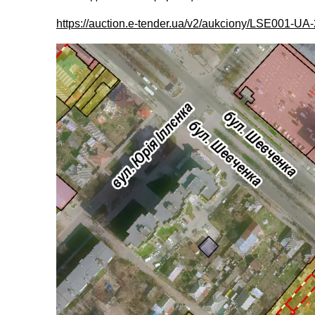
https://auction.e-tender.ua/v2/aukciony/LSE001-U