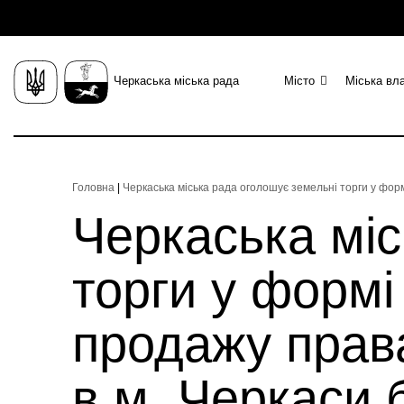
Черкаська міська рада
Місто
Міська вл
Головна
|
Черкаська міська рада оголошує земельні торги у форм
Черкаська міс
торги у формі
продажу права
в м. Черкаси 