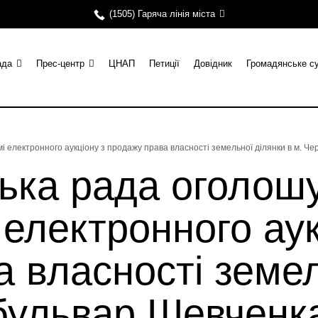
(1505) Гаряча лінія міста
ада
Прес-центр
ЦНАП
Петиції
Довідник
Громадянське с
і електронного аукціону з продажу права власності земельної ділянки в м. Че
ька рада оголош
 електронного аук
 власності земел
бульвар Шевченка 