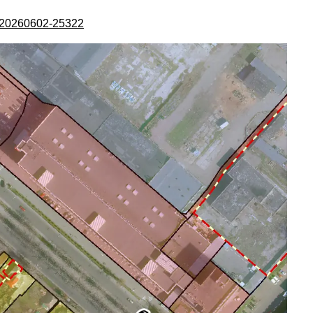
A-20260602-25322