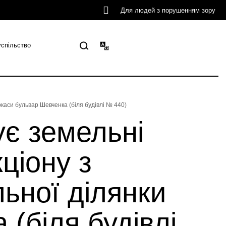
Для людей з порушенням зору
успільство
ркаси бульвар Шевченка (біля будівлі № 440)
ує земельні
ціону з
ьної ділянки
(біля будівлі