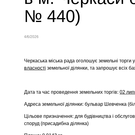
№ 440)
4/6/2026
Черкаська міська рада оголошує земельні торги 
власності
земельної ділянки,
та запрошує всіх ба
Дата та час проведення земельних торгів:
02 лип
Адреса земельної ділянки: бульвар Шевченка (біл
Цільове призначення: для будівництва і обслугов
споруд (присадибна ділянка)