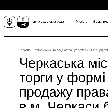
Черкаська міська рада
Місто
Міська вл
Головна
|
Черкаська міська рада оголошує земельні торги у форм
Черкаська міс
торги у формі
продажу права
в м. Черкаси 