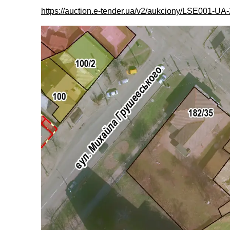
https://auction.e-tender.ua/v2/aukciony/LSE001-U