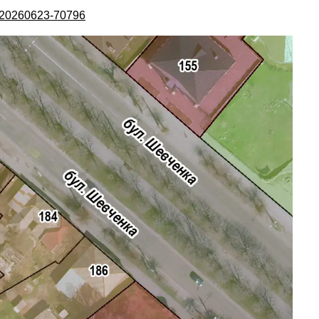
A-20260623-70796