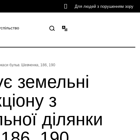
Для людей з порушенням зору
успільство
каси бульв. Шевченка, 186, 190
ує земельні
ціону з
ьної ділянки
 186, 190