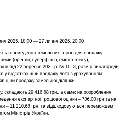
вня 2026, 18:00 — 27 липня 2026, 20:00
ня та проведення земельних торгів для продажу
 ними (оренди, суперфіцію, емфітевзису),
аїни від 22 вересня 2021 р. № 1013, розмір винагороди
 у відсотках ціни продажу лота з урахуванням
ків ціни продажу земельної ділянки.
у, складають 29 416,68 грн., а саме: на розроблення
ведення експертної грошової оцінки – 706,00 грн та на
ня – 11 210,68 грн. та відшкодовуються переможцем
етом Міністрів України.