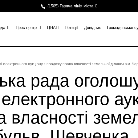
(1505) Гаряча лінія міста
ада
Прес-центр
ЦНАП
Петиції
Довідник
Громадянське с
і електронного аукціону з продажу права власності земельної ділянки в м. Чер
ька рада оголош
 електронного аук
 власності земел
бульв. Шевченка,