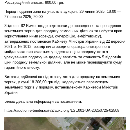
Реєстраційний внесок: 800,00 грн.
Період подання заяв на участь в аукціоні: 29 липня 2025, 18:00 —
27 серпня 2025, 20:00
Згідно п. 82 Вимог щодо підготовки до проведення та проведення
земельних торгів для продажу земельних ділянок та набуття прав
користування ними (оренди, суперфіцію, емфітевзису),
затверджених постановою Кабінету Міністрів України від 22 вересня
2021 р. № 1013, розмір винагороди оператора електронного
майданчика визначається у відсотках ціни продажу лота з
урахуванням податку на додану вартість та становить 5 відсотків
ціни продажу земельної ділянки, але не може перевищувати суму
гарантійного внеску.
Витрати, здійснені на підготовку лота для продажу на земельних
торгах, у сумі 18 206,00 грн відшкодовуються переможцем
земельних торгів у порядку, встановленому Кабінетом Міністрів
України.
Більш детальна інформація за посиланням:
https://auction.e-tender.ua/v2/aukciony/LSE001-UA-20250725-02509