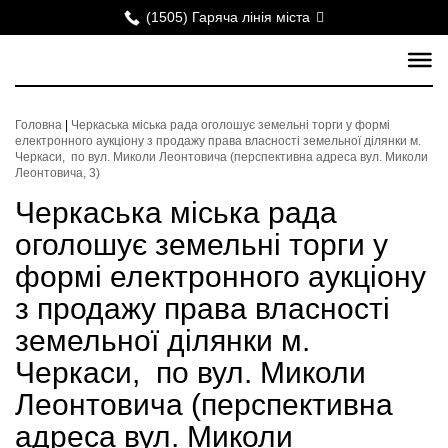
(1505) Гаряча лінія міста
Головна
|
Черкаська міська рада оголошує земельні торги у формі
електронного аукціону з продажу права власності земельної ділянки м.
Черкаси, по вул. Миколи Леонтовича (перспективна адреса вул. Миколи
Леонтовича, 3)
Черкаська міська рада
оголошує земельні торги у
формі електронного аукціону
з продажу права власності
земельної ділянки м.
Черкаси, по вул. Миколи
Леонтовича (перспективна
адреса вул. Миколи