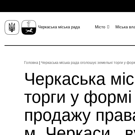
Черкаська міська рада
Місто
Міська вл
Головна
|
Черкаська міська рада оголошує земельні торги у форм
Черкаська міс
торги у формі
продажу права
м. Черкаси, в