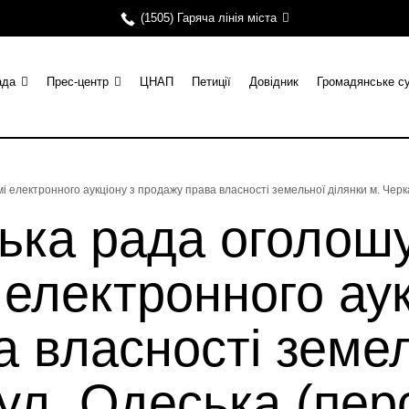
(1505) Гаряча лінія міста
ада
Прес-центр
ЦНАП
Петиції
Довідник
Громадянське с
і електронного аукціону з продажу права власності земельної ділянки м. Черк
ька рада оголош
 електронного аук
 власності земел
ул. Одеська (пер