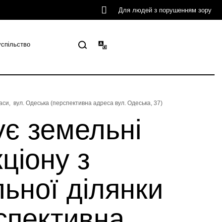
Для людей з порушенням зору
успільство
аси, вул. Одеська (перспективна адреса вул. Одеська, 37)
ує земельні
ціону з
ьної ділянки
спективна