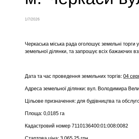
1/7/2026
Черкаська міська рада оголошує земельні торги 
земельної ділянки,
та запрошує всіх бажаючих взя
Дата та час проведення земельних торгів:
04 сер
Адреса земельної ділянки: вул. Володимира Вели
Цільове призначення: для будівництва та обслуго
Площа: 0,0185 га
Кадастровий номер 7110136400:01:008:0082
Стартова ціна: 3 065,25 грн.