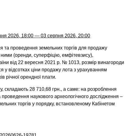
вня 2026, 18:00 — 03 серпня 2026, 20:00
ня та проведення земельних торгів для продажу
 ними (оренди, суперфіцію, емфітевзису),
аїни від 22 вересня 2021 р. № 1013, розмір винагороди
 у відсотках ціни продажу лота з урахуванням
ів річної орендної плати.
у, складають 28 710,68 грн., а саме: на розроблення
на проведення наукового археологічного дослідження –
ельних торгів у порядку, встановленому Кабінетом
A-20260626-19781