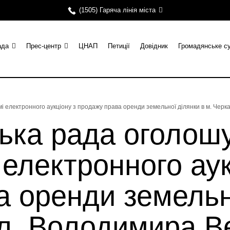
(1505) Гаряча лінія міста
ада
Прес-центр
ЦНАП
Петиції
Довідник
Громадянське с
мі електронного аукціону з продажу права оренди земельної ділянки в м. Чер
ька рада оголош
 електронного аук
 оренди земельн
ул. Володимира В