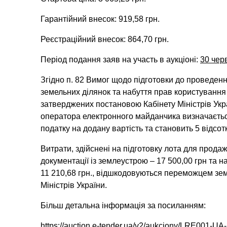
Гарантійний внесок: 919,58 грн.
Реєстраційний внесок: 864,70 грн.
Період подання заяв на участь в аукціоні:
30 чер
Згідно п. 82 Вимог щодо підготовки до проведен
земельних ділянок та набуття прав користування
затверджених постановою Кабінету Міністрів Укр
оператора електронного майданчика визначається
податку на додану вартість та становить 5 відсотк
Витрати, здійснені на підготовку лота для продаж
документації із землеустрою – 17 500,00 грн та 
11 210,68 грн., відшкодовуються переможцем зем
Міністрів України.
Більш детальна інформація за посиланням:
https://auction.e-tender.ua/v2/aukciony/LRE001-U