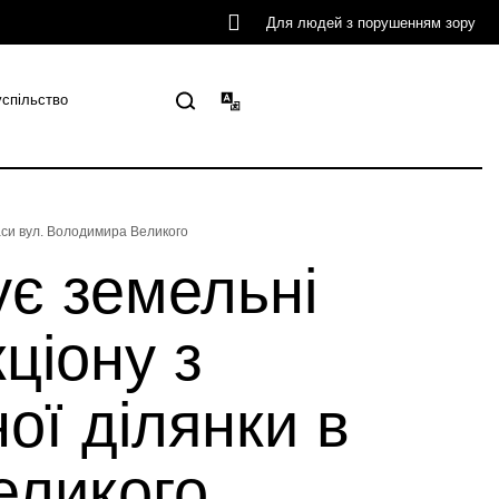
Для людей з порушенням зору
успільство
каси вул. Володимира Великого
ує земельні
ціону з
ої ділянки в
еликого