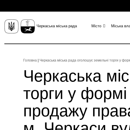
Черкаська міська рада
Місто
Міська вл
Головна
|
Черкаська міська рада оголошує земельні торги у фор
Черкаська міс
торги у формі
продажу права
м. Черкаси в