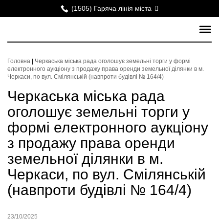
(1505) Гаряча лінія міста
Головна
|
Черкаська міська рада оголошує земельні торги у формі
електронного аукціону з продажу права оренди земельної ділянки в м.
Черкаси, по вул. Смілянській (навпроти будівлі № 164/4)
Черкаська міська рада
оголошує земельні торги у
формі електронного аукціону
з продажу права оренди
земельної ділянки в м.
Черкаси, по вул. Смілянській
(навпроти будівлі № 164/4)
23/10/2025