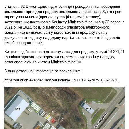
Згідно п. 82 Вимог щодо підготовки до проведення та проведення
земельних торгів для продажу земельних ділянок та набуття прав
користування ними (оренди, суперфіцію, емфітевзису),
затверджених постановою Кабінету Міністрів України від 22 вересня
2021 р. № 1013, розмір винагороди оператора електронного
майданчика визначається у відсотках ціни продажу лота з
урахуванням податку на додану вартість та становить 5 відсотків
річної орендної плати.
Витрати, здійснені на підготовку лота для продажу, у сумі 14 271,41
грн відшкодовуються переможцем земельних торгів у порядку,
встановленому Кабінетом Міністрів України.
Більш детальна інформація за посиланням:
https://auction.e-tender.ua/v2/aukciony/LRE001-UA-20251022-82936