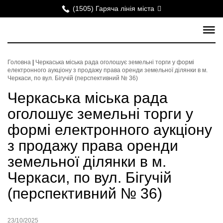
(1505) Гаряча лінія міста
Головна
|
Черкаська міська рада оголошує земельні торги у формі
електронного аукціону з продажу права оренди земельної ділянки в м.
Черкаси, по вул. Бігучій (перспективний № 36)
Черкаська міська рада
оголошує земельні торги у
формі електронного аукціону
з продажу права оренди
земельної ділянки в м.
Черкаси, по вул. Бігучій
(перспективний № 36)
23/10/2025