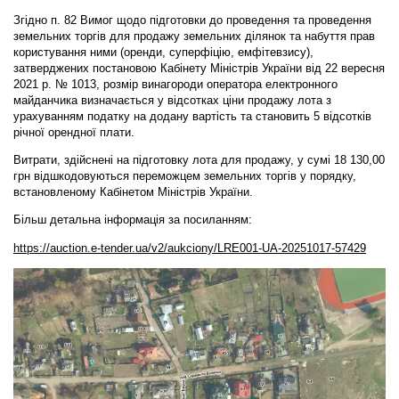
Згідно п. 82 Вимог щодо підготовки до проведення та проведення
земельних торгів для продажу земельних ділянок та набуття прав
користування ними (оренди, суперфіцію, емфітевзису),
затверджених постановою Кабінету Міністрів України від 22 вересня
2021 р. № 1013, розмір винагороди оператора електронного
майданчика визначається у відсотках ціни продажу лота з
урахуванням податку на додану вартість та становить 5 відсотків
річної орендної плати.
Витрати, здійснені на підготовку лота для продажу, у сумі 18 130,00
грн відшкодовуються переможцем земельних торгів у порядку,
встановленому Кабінетом Міністрів України.
Більш детальна інформація за посиланням:
https://auction.e-tender.ua/v2/aukciony/LRE001-UA-20251017-57429