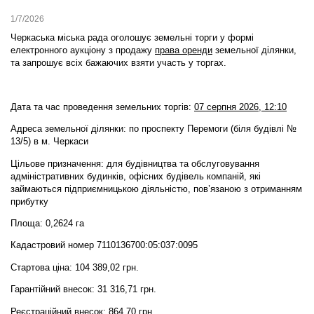
1/7/2026
Черкаська міська рада оголошує земельні торги у формі
електронного аукціону
з продажу
права оренди
земельної ділянки,
та запрошує всіх бажаючих взяти участь у торгах.
Дата та час проведення земельних торгів:
07 серпня 2026, 12:10
Адреса земельної ділянки: по проспекту Перемоги (біля будівлі №
13/5) в м. Черкаси
Цільове призначення: для будівництва та обслуговування
адміністративних будинків, офісних будівель компаній, які
займаються підприємницькою діяльністю, пов’язаною з отриманням
прибутку
Площа: 0,2624 га
Кадастровий номер 7110136700:05:037:0095
Стартова ціна: 104 389,02 грн.
Гарантійний внесок: 31 316,71 грн.
Реєстраційний внесок: 864,70 грн.