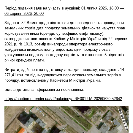
Період подання заяв на участь в аукціоні:
01 липня 2026, 18:00 —
06 серпня 2026, 20:00
Згідно п. 82 Вимог щодо підготовки до проведення та проведення
земельних торгів для продажу земельних ділянок та набуття прав
користування ними (оренди, суперфіцію, емфітевзису),
затверджених постановою Кабінету Міністрів України від 22 вересня
2021 р. № 1013, розмір винагороди оператора електронного
майданчика визначається у відсотках ціни продажу лота з
урахуванням податку на додану вартість та становить 5 відсотків
річної орендної плати.
Витрати, здійснені на підготовку лота для продажу, складають 14
271,41 грн. та відшкодовуються переможцем земельних торгів у
порядку, встановленому Кабінетом Міністрів України.
Більш детальна інформація за посиланням:
https://auction.e-tender.ua/v2/aukciony/LRE001-UA-20260629-52642