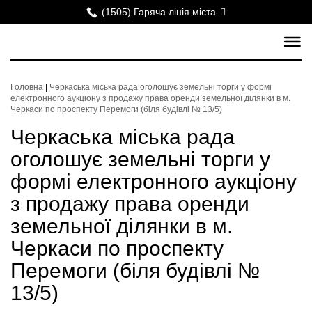
(1505) Гаряча лінія міста
Головна
|
Черкаська міська рада оголошує земельні торги у формі
електронного аукціону з продажу права оренди земельної ділянки в м.
Черкаси по проспекту Перемоги (біля будівлі № 13/5)
Черкаська міська рада
оголошує земельні торги у
формі електронного аукціону
з продажу права оренди
земельної ділянки в м.
Черкаси по проспекту
Перемоги (біля будівлі №
13/5)