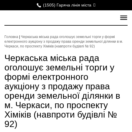
(1505) Гаряча лінія міста
Головна
|
Черкаська міська рада оголошує земельні торги у формі
електронного аукціону з продажу права оренди земельної ділянки в м.
Черкаси, по проспекту Хіміків (навпроти будівлі № 92)
Черкаська міська рада
оголошує земельні торги у
формі електронного
аукціону з продажу права
оренди земельної ділянки в
м. Черкаси, по проспекту
Хіміків (навпроти будівлі №
92)