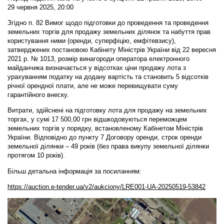
29 червня 2025, 20:00
Згідно п. 82 Вимог щодо підготовки до проведення та проведення
земельних торгів для продажу земельних ділянок та набуття прав
користування ними (оренди, суперфіцію, емфітевзису),
затверджених постановою Кабінету Міністрів України від 22 вересня
2021 р. № 1013, розмір винагороди оператора електронного
майданчика визначається у відсотках ціни продажу лота з
урахуванням податку на додану вартість та становить 5 відсотків
річної орендної плати, але не може перевищувати суму
гарантійного внеску.
Витрати, здійснені на підготовку лота для продажу на земельних
торгах, у сумі 17 500,00 грн відшкодовуються переможцем
земельних торгів у порядку, встановленому Кабінетом Міністрів
України. Відповідно до пункту 7 Договору оренди, строк оренди
земельної ділянки – 49 років (без права викупу земельної ділянки
протягом 10 років).
Більш детальна інформація за посиланням:
https://auction.e-tender.ua/v2/aukciony/LRE001-UA-20250519-53842