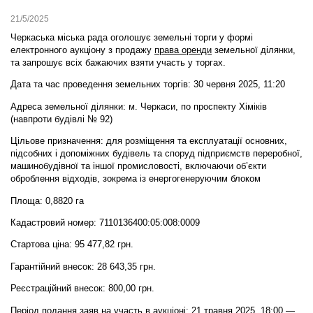
21/5/2025
Черкаська міська рада оголошує земельні торги у формі
електронного аукціону
з продажу
права оренди
земельної ділянки,
та запрошує всіх бажаючих взяти участь у торгах.
Дата та час проведення земельних торгів: 30 червня 2025, 11:20
Адреса земельної ділянки: м. Черкаси, по проспекту Хіміків
(навпроти будівлі № 92)
Цільове призначення: для розміщення та експлуатації основних,
підсобних і допоміжних будівель та споруд підприємств переробної,
машинобудівної та іншої промисловості, включаючи об’єкти
оброблення відходів, зокрема із енергогенеруючим блоком
Площа: 0,8820 га
Кадастровий номер: 7110136400:05:008:0009
Стартова ціна: 95 477,82 грн.
Гарантійний внесок: 28 643,35 грн.
Реєстраційний внесок: 800,00 грн.
Період подання заяв на участь в аукціоні: 21 травня 2025, 18:00 —