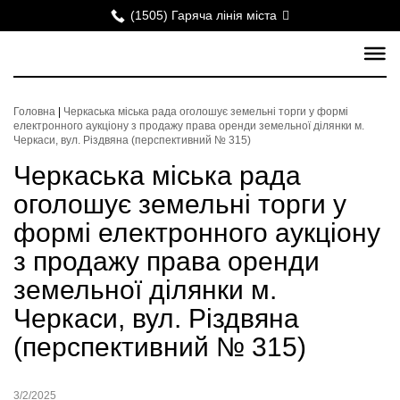
(1505) Гаряча лінія міста
Головна
|
Черкаська міська рада оголошує земельні торги у формі
електронного аукціону з продажу права оренди земельної ділянки м.
Черкаси, вул. Різдвяна (перспективний № 315)
Черкаська міська рада
оголошує земельні торги у
формі електронного аукціону
з продажу права оренди
земельної ділянки м.
Черкаси, вул. Різдвяна
(перспективний № 315)
3/2/2025