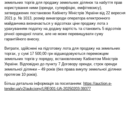
земельних торгів для продажу земельних ділянок та набуття прав
користування ними (оренди, суперфіцію, емфітевзису),
затверджених постановою Кабінету Міністрів України від 22 вересня
2021 р. № 1013, розмір винагороди оператора електронного
майданчика визначається у відсотках ціни продажу лота з
урахуванням податку на додану вартість та становить 5 відсотків
річної орендної плати, але не може перевищувати суму
гарантійного внеску.
Витрати, здійснені на підготовку лота для продажу на земельних
торгах, у сумі 17 500,00 грн відшкодовуються переможцем
земельних торгів у порядку, встановленому Кабінетом Міністрів
України. Відповідно до пункту 7 Договору оренди, строк оренди
земельної ділянки – 49 років (без права викупу земельної ділянки
протягом 10 років).
Більш детальна інформація за посиланням:
https://auction.e-
tender.ua/v2/aukciony/LRE001-UA-20250203-39377