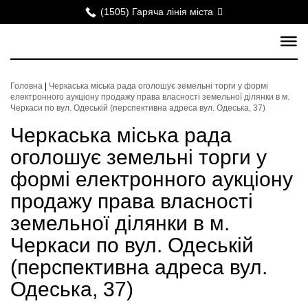
(1505) Гаряча лінія міста
Головна
|
Черкаська міська рада оголошує земельні торги у формі
електронного аукціону продажу права власності земельної ділянки в м.
Черкаси по вул. Одеській (перспективна адреса вул. Одеська, 37)
Черкаська міська рада
оголошує земельні торги у
формі електронного аукціону
продажу права власності
земельної ділянки в м.
Черкаси по вул. Одеській
(перспективна адреса вул.
Одеська, 37)