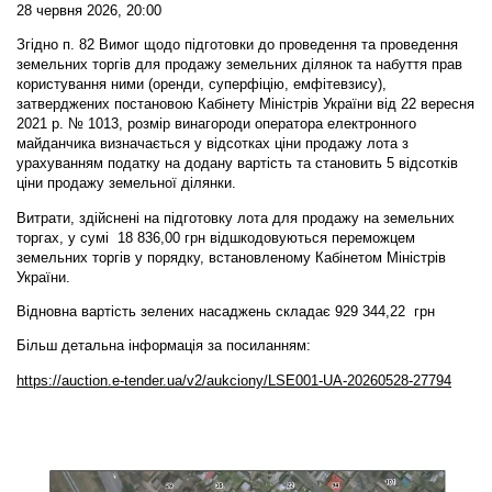
28 червня 2026, 20:00
Згідно п. 82 Вимог щодо підготовки до проведення та проведення
земельних торгів для продажу земельних ділянок та набуття прав
користування ними (оренди, суперфіцію, емфітевзису),
затверджених постановою Кабінету Міністрів України від 22 вересня
2021 р. № 1013, розмір винагороди оператора електронного
майданчика визначається у відсотках ціни продажу лота з
урахуванням податку на додану вартість та становить 5 відсотків
ціни продажу земельної ділянки.
Витрати, здійснені на підготовку лота для продажу на земельних
торгах, у сумі 18 836,00 грн відшкодовуються переможцем
земельних торгів у порядку, встановленому Кабінетом Міністрів
України.
Відновна вартість зелених насаджень складає 929 344,22 грн
Більш детальна інформація за посиланням:
https://auction.e-tender.ua/v2/aukciony/LSE001-UA-20260528-27794