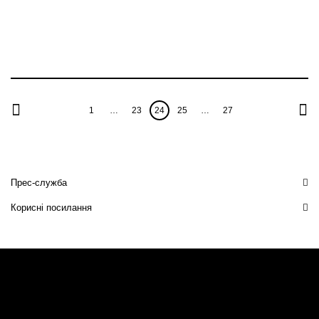
1
…
23
24
25
…
27
Прес-служба
Корисні посилання